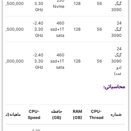
250
گیگ
56
128
3.30
18,500,000
Nvme
GHz
3090
2.40-
460
24
گیگ
56
128
ssd+1T
3.30
19,500,000
GHz
sata
3090
24
گیگ
460
2.40-
27,000,000
3.30
ssd+1T
128
56
3090
(دو
sata
GHz
عدد)
محاسباتی:
CPU-
RAM
حافظه
CPU-
شماره
ماهیانه(توما
Speed
(GB)
(GB)
Thread