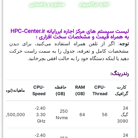
اجاره ابرکامپیوتر
مشاوره و راهنمایی
لیست سیستم های مرکز اجاره ابررایانه HPC-Center.ir
به همراه قیمت و مشخصات سخت افزاری :
توجه
: اگر از تلفن همراه استفاده می‌کنید، برای دیدن
مشخصات کامل و تعرفه، جدول را به سمت راست حرکت
دهید یا اینکه دستگاه خود را به حالت افقی بچرخانید.
رندرینگ:
کارت
CPU-
RAM
حافظه
CPU-
ماهیانه(تومان)
گرافیک
Thread
(GB)
(GB)
Speed
2.40-
24
250
گیگ
56
64
3.30
16,500,000
Nvme
GHz
3090
2.40-
24