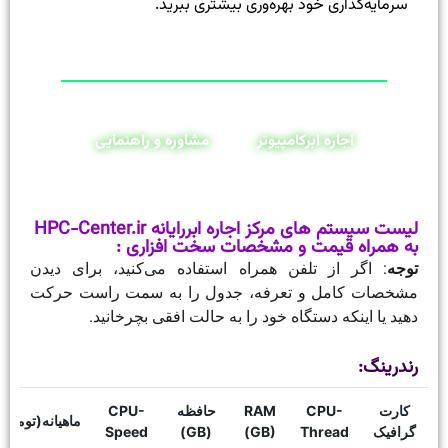
سرمایه‌گذاری خود بهره‌وری بیشتری ببرید.
اجاره ابرکامپیوتر
مشاوره و راهنمایی
لیست سیستم های مرکز اجاره ابررایانه HPC-Center.ir
به همراه قیمت و مشخصات سخت افزاری :
توجه
: اگر از تلفن همراه استفاده می‌کنید، برای دیدن
مشخصات کامل و تعرفه، جدول را به سمت راست حرکت
دهید یا اینکه دستگاه خود را به حالت افقی بچرخانید.
رندرینگ:
کارت
CPU-
RAM
حافظه
CPU-
ماهیانه(تومان)
گرافیک
Thread
(GB)
(GB)
Speed