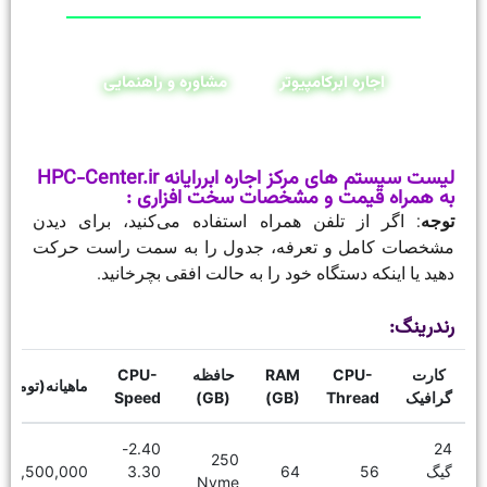
اجاره ابرکامپیوتر
مشاوره و راهنمایی
لیست سیستم های مرکز اجاره ابررایانه HPC-Center.ir
به همراه قیمت و مشخصات سخت افزاری :
توجه
: اگر از تلفن همراه استفاده می‌کنید، برای دیدن
مشخصات کامل و تعرفه، جدول را به سمت راست حرکت
دهید یا اینکه دستگاه خود را به حالت افقی بچرخانید.
رندرینگ:
کارت
CPU-
RAM
حافظه
CPU-
ماهیانه(تومان)
گرافیک
Thread
(GB)
(GB)
Speed
2.40-
24
250
گیگ
56
64
3.30
16,500,000
Nvme