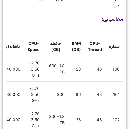
عدد)
محاسباتی:
CPU-
RAM
حافظه
CPU-
شماره
ماهیانه(توما
Speed
(GB)
(GB)
Thread
2.70-
600+1.8
7,240,000
3.50
128
48
100
TB
GHz
2.70-
6,030,000
3.50
900
96
48
101
GHz
2.70-
300+1.8
7,240,000
3.50
128
48
102
TB
GHz