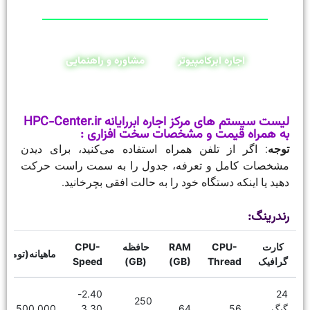
اجاره ابرکامپیوتر
مشاوره و راهنمایی
لیست سیستم های مرکز اجاره ابررایانه HPC-Center.ir
به همراه قیمت و مشخصات سخت افزاری :
توجه
: اگر از تلفن همراه استفاده می‌کنید، برای دیدن
مشخصات کامل و تعرفه، جدول را به سمت راست حرکت
دهید یا اینکه دستگاه خود را به حالت افقی بچرخانید.
رندرینگ:
کارت
CPU-
RAM
حافظه
CPU-
ماهیانه(تومان)
گرافیک
Thread
(GB)
(GB)
Speed
2.40-
24
250
گیگ
56
64
3.30
16,500,000