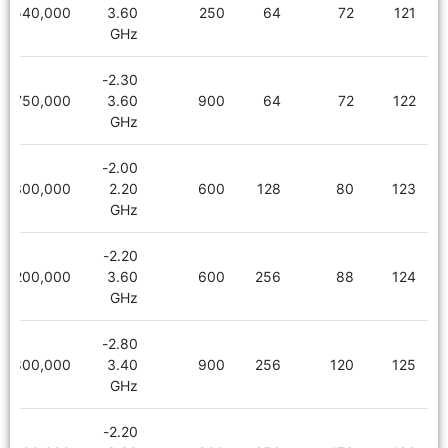
9,540,000
3.60
250
64
72
121
GHz
2.30-
9,750,000
3.60
900
64
72
122
GHz
2.00-
6,300,000
2.20
600
128
80
123
GHz
2.20-
13,200,000
3.60
600
256
88
124
GHz
2.80-
13,800,000
3.40
900
256
120
125
GHz
2.20-