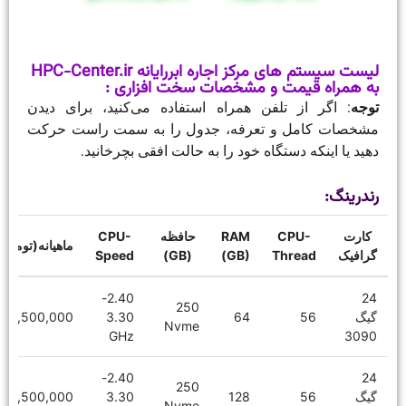
لیست سیستم های مرکز اجاره ابررایانه HPC-Center.ir
به همراه قیمت و مشخصات سخت افزاری :
توجه
: اگر از تلفن همراه استفاده می‌کنید، برای دیدن
مشخصات کامل و تعرفه، جدول را به سمت راست حرکت
دهید یا اینکه دستگاه خود را به حالت افقی بچرخانید.
رندرینگ:
کارت
CPU-
RAM
حافظه
CPU-
ماهیانه(تومان)
گرافیک
Thread
(GB)
(GB)
Speed
2.40-
24
250
گیگ
56
64
3.30
16,500,000
Nvme
GHz
3090
2.40-
24
250
گیگ
56
128
3.30
18,500,000
Nvme