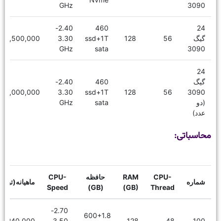
GHz
3090
2.40-
460
24
گیگ
56
128
ssd+1T
3.30
19,500,000
GHz
sata
3090
24
گیگ
460
2.40-
27,000,000
3.30
ssd+1T
128
56
3090
(دو
sata
GHz
عدد)
محاسباتی:
CPU-
RAM
حافظه
CPU-
شماره
ماهیانه(توما
Speed
(GB)
(GB)
Thread
2.70-
600+1.8
7,240,000
3.50
128
48
100