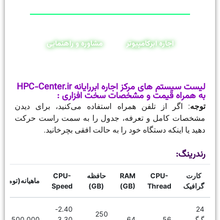
اجاره ابرکامپیوتر
مشاوره و راهنمایی
لیست سیستم های مرکز اجاره ابررایانه HPC-Center.ir
به همراه قیمت و مشخصات سخت افزاری :
توجه
: اگر از تلفن همراه استفاده می‌کنید، برای دیدن
مشخصات کامل و تعرفه، جدول را به سمت راست حرکت
دهید یا اینکه دستگاه خود را به حالت افقی بچرخانید.
رندرینگ:
کارت
CPU-
RAM
حافظه
CPU-
ماهیانه(تومان)
گرافیک
Thread
(GB)
(GB)
Speed
2.40-
24
250
گیگ
56
64
3.30
16,500,000