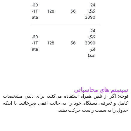
2.40-
460
24
گیگ
56
128
ssd+1T
3.30
0
GHz
sata
3090
24
گیگ
460
2.40-
0
3.30
ssd+1T
128
56
3090
(دو
sata
GHz
عدد)
سیستم های محاسباتی
توجه
: اگر از تلفن همراه استفاده می‌کنید، برای دیدن مشخصات
کامل و تعرفه، دستگاه خود را به حالت افقی بچرخانید. یا اینکه
جدول را به سمت راست حرکت دهید.