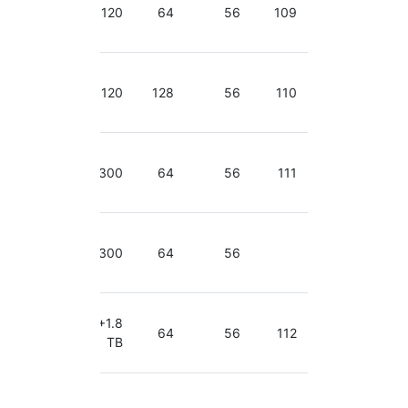
3.30
120
64
56
109
GHz
2.40-
3.30
120
128
56
110
GHz
2.40-
3.30
300
64
56
111
GHz
2.40-
3.30
300
64
56
GHz
2.40-
300+1.8
3.30
64
56
112
TB
GHz
2.40-