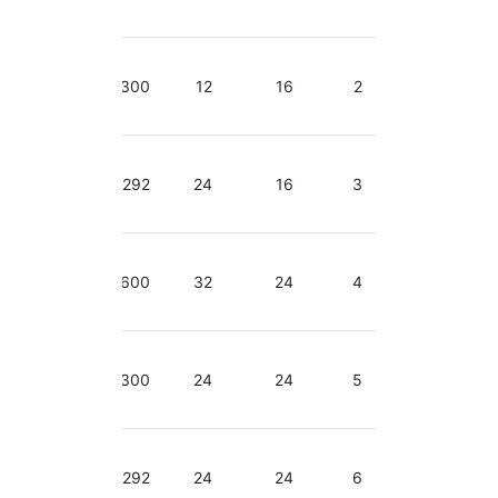
GHz
2.40-
2.70
300
12
16
2
GHz
2.40-
2.70
292
24
16
3
GHz
2.40-
2.70
600
32
24
4
GHz
2.50-
2.90
300
24
24
5
GHz
2.50-
2.90
292
24
24
6