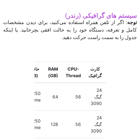
سیستم های گرافیکی (رندر)
توجه
: اگر از تلفن همراه استفاده می‌کنید، برای دیدن مشخصات
کامل و تعرفه، دستگاه خود را به حالت افقی بچرخانید. یا اینکه
جدول را به سمت راست حرکت دهید.
کارت
CPU-
RAM
حافظه
CPU-
م
گرافیک
Thread
(GB)
(GB)
Speed
2.40-
24
250
گیگ
56
64
3.30
0
Nvme
GHz
3090
2.40-
24
250
گیگ
56
128
3.30
0
Nvme
GHz
3090