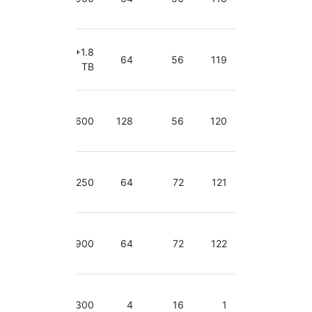
GHz
2.40-
600+1.8
3.30
64
56
119
TB
GHz
2.40-
3.30
600
128
56
120
GHz
2.30-
3.60
250
64
72
121
GHz
2.30-
3.60
900
64
72
122
GHz
2.40-
2.70
300
4
16
1